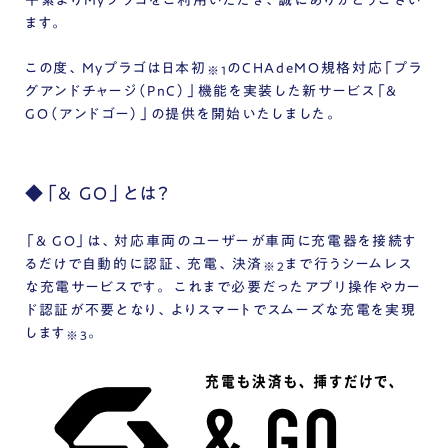
平素よりMyプラゴをご利用いただき、誠にありがとうござい
ます。
この度、Myプラゴは
日本初
のCHAdeMO規格対応「プラ
※1
グアンドチャージ（PnC）」機能
を実装した新サービス
「&
GO（アンドゴー）」
の提供を開始いたしました。
◆「& GO」とは？
「& GO」は、対応車両のユーザーが車両に充電器を接続す
るだけで自動的に認証、充電、決済
まで行うシームレス
※2
な充電サービスです。 これまで必要だったアプリ操作やカー
ド認証が不要となり、
よりスマートでスムーズな充電
を実現
します
。
※3