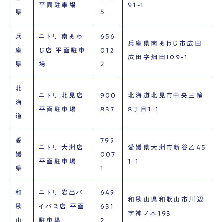
平面駐車場
91-1
県
5
兵
ニトリ 南あわ
656
兵庫県南あわじ市広田
庫
じ店 平面駐車
012
広田字畑田109-1
県
場
2
北
ニトリ 北見店
900
北海道北見市中央三輪
海
平面駐車場
837
8丁目1-1
道
愛
795
ニトリ 大洲店
愛媛県大洲市新谷乙45
媛
007
平面駐車場
1-1
県
1
和
ニトリ 岩出バ
649
和歌山県和歌山市川辺
歌
イパス店 平面
631
字神ノ木193
山
駐車場
2