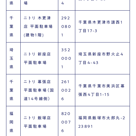
県
場
4
千
ニトリ 木更津
292
千葉県木更津市請西1
葉
店 平面駐車場
080
丁目17-3
県
(建物1階)
1
埼
352
ニトリ 新座店
埼玉県新座市野火止4
玉
000
平面駐車場
丁目4-43
県
1
千
ニトリ 幕張店
261
千葉県千葉市美浜区幕
葉
平面駐車場（国
002
張西4丁目1-15
県
道14号線側）
6
福
820
ニトリ 飯塚店
福岡県飯塚市太郎丸-2
岡
007
平面駐車場
23891
県
6