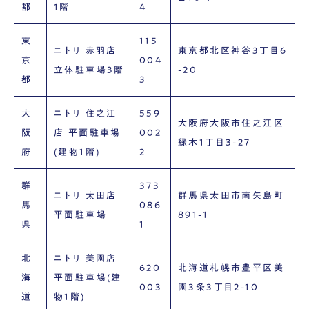
都
1階
4
東
115
ニトリ 赤羽店
東京都北区神谷3丁目6
京
004
立体駐車場3階
-20
都
3
大
ニトリ 住之江
559
大阪府大阪市住之江区
阪
店 平面駐車場
002
緑木1丁目3-27
府
(建物1階)
2
群
373
ニトリ 太田店
群馬県太田市南矢島町
馬
086
平面駐車場
891-1
県
1
北
ニトリ 美園店
620
北海道札幌市豊平区美
海
平面駐車場(建
003
園3条3丁目2-10
道
物1階)