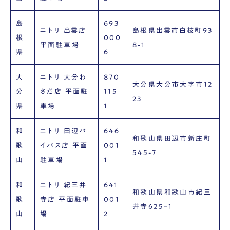
島
693
ニトリ 出雲店
島根県出雲市白枝町93
根
000
平面駐車場
8-1
県
6
大
ニトリ 大分わ
870
大分県大分市大字市12
分
さだ店 平面駐
115
23
県
車場
1
和
ニトリ 田辺バ
646
和歌山県田辺市新庄町
歌
イパス店 平面
001
545-7
山
駐車場
1
和
ニトリ 紀三井
641
和歌山県和歌山市紀三
歌
寺店 平面駐車
001
井寺625ｰ1
山
場
2