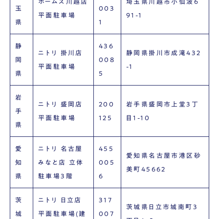
ホームズ川越店
埼玉県川越市小仙波6
玉
003
平面駐車場
91-1
県
1
静
436
ニトリ 掛川店
静岡県掛川市成滝432
岡
008
平面駐車場
-1
県
5
岩
ニトリ 盛岡店
200
岩手県盛岡市上堂3丁
手
平面駐車場
125
目1-10
県
愛
ニトリ 名古屋
455
愛知県名古屋市港区砂
知
みなと店 立体
005
美町45662
県
駐車場3階
6
茨
ニトリ 日立店
317
茨城県日立市城南町3
城
平面駐車場(建
007