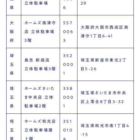
立体駐車場
29
県
6
大
ホームズ南津守
557
大阪府大阪市西成区南
阪
店 立体駐車場
006
津守1丁目6-41
府
3階
3
埼
352
島忠 新座店
埼玉県新座市東北2丁
玉
000
立体駐車場3階
目5-26
県
1
埼
ホームズさいた
338
埼玉県さいたま市中央
玉
ま中央店 立体
000
区上落合8丁目3-32
県
駐車場2階
1
埼
ホームズ和光店
351
埼玉県和光市南1丁目4
玉
立体駐車場屋
010
-15
県
上階
4