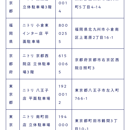
京
001
立体駐車場3階
町5丁目4-14
都
4
福
ニトリ 小倉東
800
福岡県北九州市小倉南
岡
インター店 平
025
区上葛原2丁目16-1
県
面駐車場
5
京
ニトリ 京都西
615
京都府京都市右京区西
都
院店 立体駐車
006
院日照町3
府
場3階
5
東
192
ニトリ 八王子
東京都八王子市左入町
京
001
店 平面駐車場
766-1
都
2
東
ニトリ 南町田
194
東京都町田市鶴間3丁
京
店 立体駐車場
000
目10-1