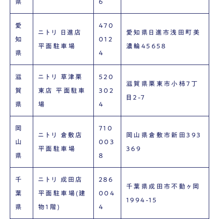
県
6
愛
470
ニトリ 日進店
愛知県日進市浅田町美
知
012
平面駐車場
濃輪45658
県
4
滋
ニトリ 草津栗
520
滋賀県栗東市小柿7丁
賀
東店 平面駐車
302
目2-7
県
場
4
岡
710
ニトリ 倉敷店
岡山県倉敷市新田393
山
003
平面駐車場
369
県
8
千
ニトリ 成田店
286
千葉県成田市不動ヶ岡
葉
平面駐車場(建
004
1994-15
県
物1階)
4