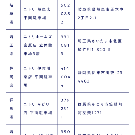
岐
502
ニトリ 岐阜店
岐阜県県岐阜市正木中
阜
088
平面駐車場
2丁目2-1
県
2
埼
ニトリホームズ
331
埼玉県さいたま市北区
玉
宮原店 立体駐
081
植竹町1-820-5
県
車場3階
3
静
ニトリ 伊東川
414
静岡県伊東市川奈-23
岡
奈店 平面駐車
004
4483
県
場
4
群
379
ニトリ みどり
群馬県みどり市笠懸町
馬
231
店 平面駐車場
阿左美1271
県
1
埼
350