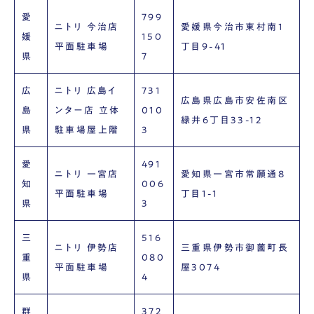
愛
799
ニトリ 今治店
愛媛県今治市東村南1
媛
150
平面駐車場
丁目9-41
県
7
広
ニトリ 広島イ
731
広島県広島市安佐南区
島
ンター店 立体
010
緑井6丁目33-12
県
駐車場屋上階
3
愛
491
ニトリ 一宮店
愛知県一宮市常願通8
知
006
平面駐車場
丁目1-1
県
3
三
516
ニトリ 伊勢店
三重県伊勢市御薗町長
重
080
平面駐車場
屋3074
県
4
群
372