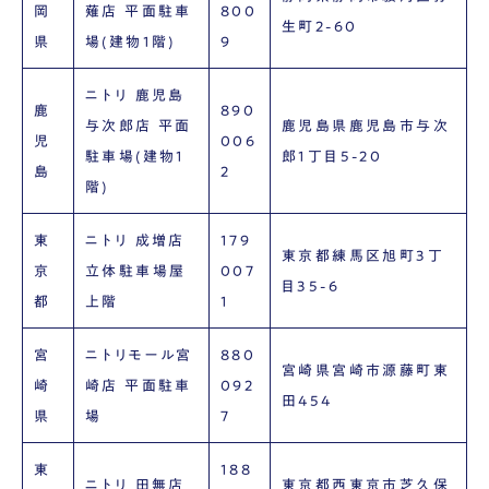
岡
薙店 平面駐車
800
生町2-60
県
場(建物1階)
9
ニトリ 鹿児島
鹿
890
与次郎店 平面
鹿児島県鹿児島市与次
児
006
駐車場(建物1
郎1丁目5-20
島
2
階)
東
ニトリ 成増店
179
東京都練馬区旭町3丁
京
立体駐車場屋
007
目35-6
都
上階
1
宮
ニトリモール宮
880
宮崎県宮崎市源藤町東
崎
崎店 平面駐車
092
田454
県
場
7
東
188
ニトリ 田無店
東京都西東京市芝久保