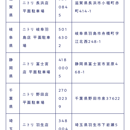
ニトリ 長浜店
滋賀県長浜市小堀町赤
賀
084
平面駐車場
町414-1
県
5
岐
ニトリ 岐阜羽
501
岐阜県羽島市舟橋町字
阜
島店 平面駐車
630
江北西248-1
県
場
2
静
418
ニトリ 富士宮
静岡県富士宮市宮原4
岡
000
店 平面駐車場
68-1
県
5
千
270
ニトリ 野田店
葉
023
千葉県野田市泉37622
平面駐車場
県
9
埼
348
ニトリ 羽生店
埼玉県羽生市下岩瀬5
玉
004