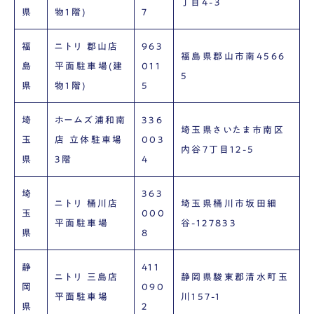
丁目4-3
県
物1階)
7
福
ニトリ 郡山店
963
福島県郡山市南4566
島
平面駐車場(建
011
5
県
物1階)
5
埼
ホームズ浦和南
336
埼玉県さいたま市南区
玉
店 立体駐車場
003
内谷7丁目12-5
県
3階
4
埼
363
ニトリ 桶川店
埼玉県桶川市坂田細
玉
000
平面駐車場
谷-127833
県
8
静
411
ニトリ 三島店
静岡県駿東郡清水町玉
岡
090
平面駐車場
川157-1
県
2