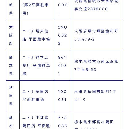
茨城県結城市大字結城
城
(第2平面駐車
000
字公達2878660
県
場)
1
大
590
ニトリ 堺大仙
大阪府堺市堺区協和町
阪
082
店 平面駐車場
5丁479-2
府
2
熊
ニトリ 熊本近
861
熊本県熊本市南区近見
本
見店 平面駐車
410
7丁目8-50
県
場
1
秋
ニトリ 秋田店
100
秋田県秋田市卸町1丁
田
平面駐車場
061
目1-9
県
栃
ニトリ 宇都宮
320
栃木県宇都宮市鶴田
木
鶴田店 平面駐
085