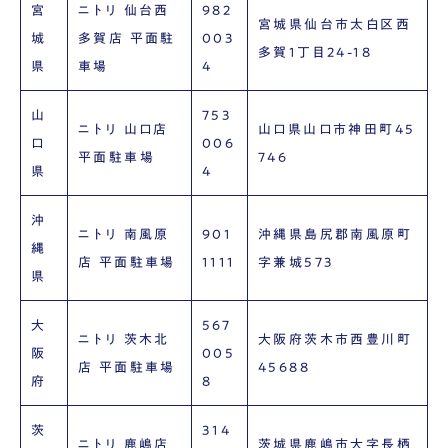
宮
ニトリ 仙台西
982
宮城県仙台市太白区西
城
多賀店 平面駐
003
多賀1丁目24-18
県
車場
4
山
753
ニトリ 山口店
山口県山口市神田町45
口
006
平面駐車場
746
県
4
沖
ニトリ 南風原
901
沖縄県島尻郡南風原町
縄
店 平面駐車場
1111
字兼城573
県
大
567
ニトリ 茨木北
大阪府茨木市西豊川町
阪
005
店 平面駐車場
45688
府
8
茨
314
ニトリ 鹿嶋店
茨城県鹿嶋市大字長栖