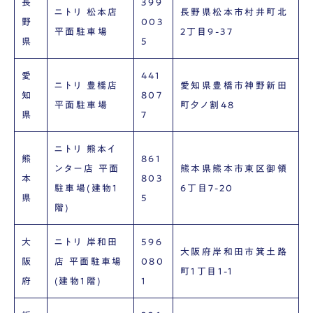
長
399
ニトリ 松本店
長野県松本市村井町北
野
003
平面駐車場
2丁目9-37
県
5
愛
441
ニトリ 豊橋店
愛知県豊橋市神野新田
知
807
平面駐車場
町夕ノ割48
県
7
ニトリ 熊本イ
熊
861
ンター店 平面
熊本県熊本市東区御領
本
803
駐車場(建物1
6丁目7-20
県
5
階)
大
ニトリ 岸和田
596
大阪府岸和田市箕土路
阪
店 平面駐車場
080
町1丁目1-1
府
(建物1階)
1