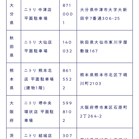
大
871
ニトリ 中津店
大分県中津市大字大新
分
000
平面駐車場
田字7番通306-25
県
1
秋
ニトリ 大仙店
140
秋田県大仙市東川字屋
田
平面駐車場
032
敷後167
県
熊
ニトリ 熊本北
861
熊本県熊本市北区下硯
本
店 平面駐車場
552
川町2103
県
(建物1階)
2
大
ニトリ 堺中央
599
大阪府堺市東区石原町
阪
環状店 平面駐
810
2丁264-2
府
車場
2
茨
ニトリ 結城店
307