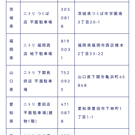
茨
305
ニトリ つくば
茨城県つくば市学園南
城
081
店 平面駐車場
3丁目20-1
県
8
福
819
ニトリ 福岡西
福岡県福岡市西区橋本
岡
003
店 地下駐車場
2丁目33-22
県
1
山
ニトリ 下関長
752
山口県下関市亀浜町45
口
府店 平面駐車
092
848
県
場
5
愛
ニトリ 豊田店
471
愛知県豊田市下林町1
知
平面駐車場(建
087
丁目1-1
県
物1階)
8