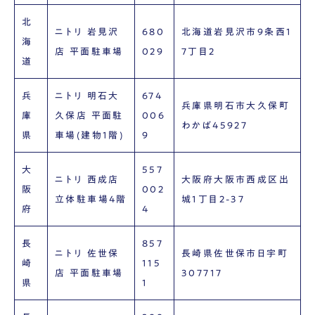
北
ニトリ 岩見沢
680
北海道岩見沢市9条西1
海
店 平面駐車場
029
7丁目2
道
兵
ニトリ 明石大
674
兵庫県明石市大久保町
庫
久保店 平面駐
006
わかば45927
県
車場(建物1階)
9
大
557
ニトリ 西成店
大阪府大阪市西成区出
阪
002
立体駐車場4階
城1丁目2-37
府
4
長
857
ニトリ 佐世保
長崎県佐世保市日宇町
崎
115
店 平面駐車場
307717
県
1