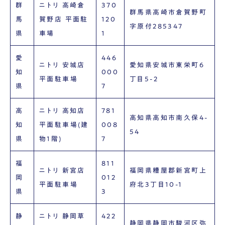
群
ニトリ 高崎倉
370
群馬県高崎市倉賀野町
馬
賀野店 平面駐
120
字原付285347
県
車場
1
愛
446
ニトリ 安城店
愛知県安城市東栄町6
知
000
平面駐車場
丁目5-2
県
7
高
ニトリ 高知店
781
高知県高知市南久保4-
知
平面駐車場(建
008
54
県
物1階)
7
福
811
ニトリ 新宮店
福岡県糟屋郡新宮町上
岡
012
平面駐車場
府北3丁目10-1
県
3
静
ニトリ 静岡草
422
静岡県静岡市駿河区弥