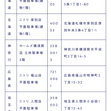
海
平面駐車場(建
05
5条1丁目1-80
道
物1階)
北
ニトリ 厚別店
400
北海道札幌市厚別区厚
海
平面駐車場(建
53
別中央3条4丁目1-1
道
物1階)
神
ホームズ横須賀
238
神奈川県横須賀市平成
奈
店 立体駐車場
001
町2丁目14-5
川
3階
3
広
721
ニトリ 福山店
広島県福山市明神町2
島
096
平面駐車場
丁目15-32
県
1
埼
358
ニトリ 入間店
埼玉県入間市小谷田1
玉
002
平面駐車場
丁目12-43