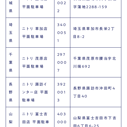
城
002
平面駐車場
字蒲地2288-159
県
2
埼
340
ニトリ 草加店
埼玉県草加市長栄2丁
玉
005
平面駐車場
目8-2
県
1
千
297
ニトリ 茂原店
千葉県茂原市腰当字北
葉
000
平面駐車場
川端692
県
7
長
ニトリ 諏訪イ
392
長野県諏訪市沖田町4
野
ンター店 平面
001
丁目40
県
駐車場
3
山
ニトリ 富士吉
403
山梨県富士吉田市下吉
梨
田店 平面駐車
000
田6丁目6-25