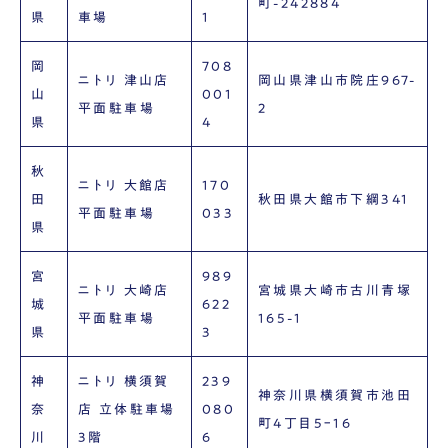
町-242884
県
車場
1
岡
708
ニトリ 津山店
岡山県津山市院庄967-
山
001
平面駐車場
2
県
4
秋
ニトリ 大館店
170
田
秋田県大館市下綱341
平面駐車場
033
県
宮
989
ニトリ 大崎店
宮城県大崎市古川青塚
城
622
平面駐車場
165-1
県
3
神
ニトリ 横須賀
239
神奈川県横須賀市池田
奈
店 立体駐車場
080
町4丁目5ｰ16
川
3階
6