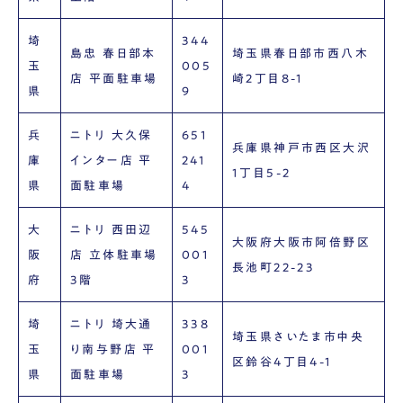
埼
344
島忠 春日部本
埼玉県春日部市西八木
玉
005
店 平面駐車場
崎2丁目8-1
県
9
兵
ニトリ 大久保
651
兵庫県神戸市西区大沢
庫
インター店 平
241
1丁目5-2
県
面駐車場
4
大
ニトリ 西田辺
545
大阪府大阪市阿倍野区
阪
店 立体駐車場
001
長池町22-23
府
3階
3
埼
ニトリ 埼大通
338
埼玉県さいたま市中央
玉
り南与野店 平
001
区鈴谷4丁目4-1
県
面駐車場
3