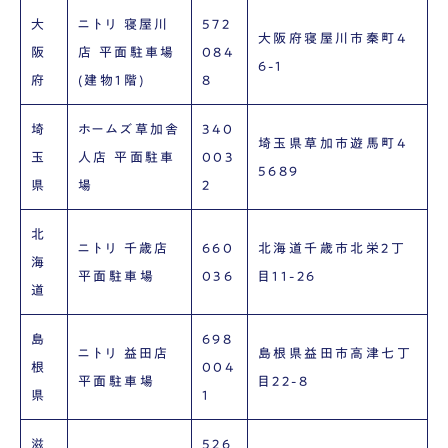
大
ニトリ 寝屋川
572
大阪府寝屋川市秦町4
阪
店 平面駐車場
084
6-1
府
(建物1階)
8
埼
ホームズ草加舎
340
埼玉県草加市遊馬町4
玉
人店 平面駐車
003
5689
県
場
2
北
ニトリ 千歳店
660
北海道千歳市北栄2丁
海
平面駐車場
036
目11-26
道
島
698
ニトリ 益田店
島根県益田市高津七丁
根
004
平面駐車場
目22-8
県
1
滋
526