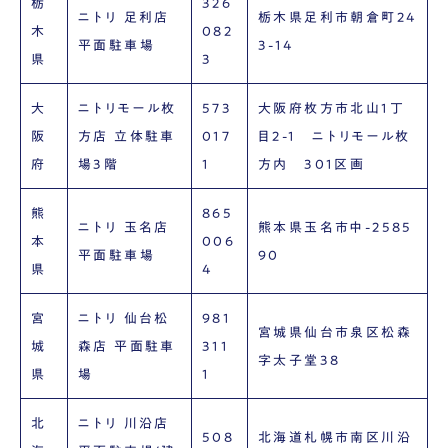
栃
326
ニトリ 足利店
栃木県足利市朝倉町24
木
082
平面駐車場
3-14
県
3
大
ニトリモール枚
573
大阪府枚方市北山1丁
阪
方店 立体駐車
017
目2-1 ニトリモール枚
府
場3階
1
方内 301区画
熊
865
ニトリ 玉名店
熊本県玉名市中-2585
本
006
平面駐車場
90
県
4
宮
ニトリ 仙台松
981
宮城県仙台市泉区松森
城
森店 平面駐車
311
字太子堂38
県
場
1
北
ニトリ 川沿店
508
北海道札幌市南区川沿