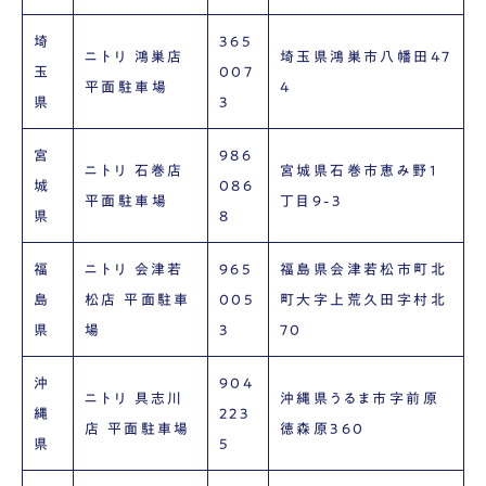
埼
365
ニトリ 鴻巣店
埼玉県鴻巣市八幡田47
玉
007
平面駐車場
4
県
3
宮
986
ニトリ 石巻店
宮城県石巻市恵み野1
城
086
平面駐車場
丁目9-3
県
8
福
ニトリ 会津若
965
福島県会津若松市町北
島
松店 平面駐車
005
町大字上荒久田字村北
県
場
3
70
沖
904
ニトリ 具志川
沖縄県うるま市字前原
縄
223
店 平面駐車場
徳森原360
県
5