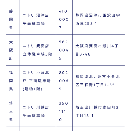
静
410
ニトリ 沼津店
静岡県沼津市西沢田字
岡
000
平面駐車場
西荒253-1
県
7
大
562
ニトリ 箕面店
大阪府箕面市瀬川4丁
阪
004
立体駐車場3階
目3-48
府
5
福
ニトリ 小倉北
802
福岡県北九州市小倉北
岡
店 平面駐車場
006
区三萩野1丁目1-35
県
(建物1階)
5
埼
350
ニトリ 川越店
埼玉県川越市豊田町3
玉
111
平面駐車場
丁目13-1
県
0