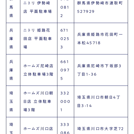
ニトリ 伊勢崎
群馬県伊勢崎市連取町
馬
081
店 平面駐車場
527929
県
2
兵
ニトリ 姫路花
671
兵庫県姫路市花田町一
庫
田店 平面駐車
025
本松45718
県
場
3
兵
661
ホームズ尼崎店
兵庫県尼崎市下坂部3
庫
097
立体駐車場3階
丁目1-36
県
5
埼
ホームズ川口朝
332
埼玉県川口市朝日4丁
玉
日店 立体駐車
000
目3-14
県
場3階
1
埼
333
ホームズ川口店
埼玉県川口市大字芝72
玉
086