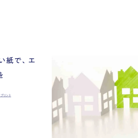
い紙で、エ
を
トプリント