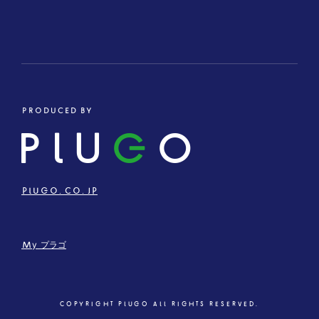
PRODUCED BY
PLU
G
O
PLUGO.CO.JP
My プラゴ
COPYRIGHT PLUGO ALL RIGHTS RESERVED.