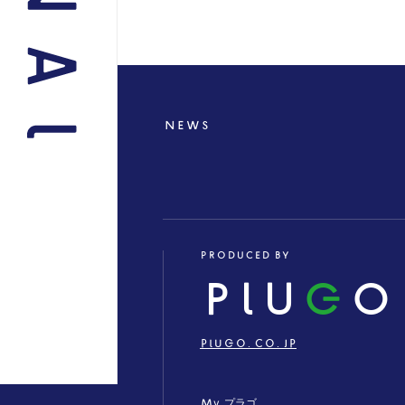
NEWS
PRODUCED BY
PLU
G
O
PLUGO.CO.JP
My プラゴ