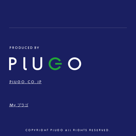
PRODUCED BY
PLU
G
O
PLUGO.CO.JP
My プラゴ
COPYRIGHT PLUGO ALL RIGHTS RESERVED.