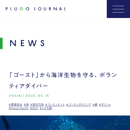
NEWS
「ゴースト」から海洋生物を守る、ボラン
ティアダイバー
SOCIAL
|
2022.06.15
#環境保全
#海
#海洋汚染
#ゴーストネット
#ゴーストダイビング
#網
#ギリシャ
#Pascal Van Erp
#NGO
#イタキ島