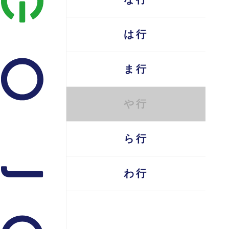
な行
は行
ま行
や行
ら行
わ行