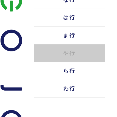
な行
は行
ま行
や行
ら行
わ行