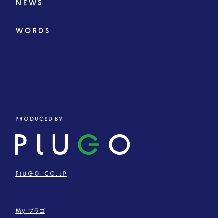
NEWS
WORDS
PRODUCED BY
PLU
G
O
PLUGO.CO.JP
My プラゴ