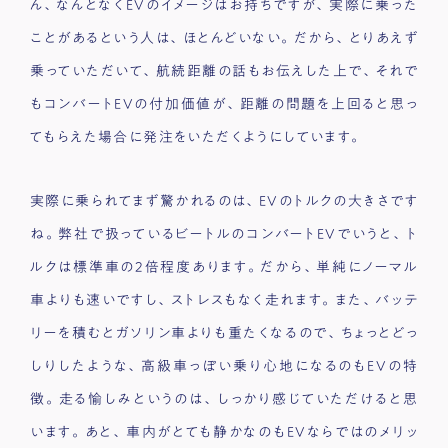
ん、なんとなくEVのイメージはお持ちですが、実際に乗った
ことがあるという人は、ほとんどいない。だから、とりあえず
乗っていただいて、航続距離の話もお伝えした上で、それで
もコンバートEVの付加価値が、距離の問題を上回ると思っ
てもらえた場合に発注をいただくようにしています。
実際に乗られてまず驚かれるのは、EVのトルクの大きさです
ね。弊社で扱っているビートルのコンバートEVでいうと、ト
ルクは標準車の2倍程度あります。だから、単純にノーマル
車よりも速いですし、ストレスもなく走れます。また、バッテ
リーを積むとガソリン車よりも重たくなるので、ちょっとどっ
しりしたような、高級車っぽい乗り心地になるのもEVの特
徴。走る愉しみというのは、しっかり感じていただけると思
います。あと、車内がとても静かなのもEVならではのメリッ