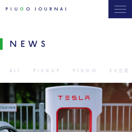
NEWS
ALL
PICKUP
PLUGO
EV充電