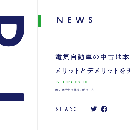
NEWS
電気自動車の中古は本
メリットとデメリットを
EV
|
2024.09.30
#EV
#税金
#航続距離
#中古
SHARE