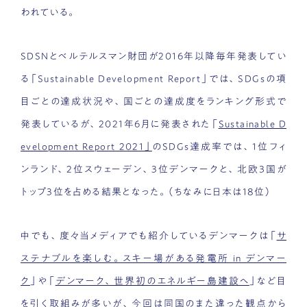
われている。
SDSNとベルテルスマン財団が2016年以降毎年発表してい
る「Sustainable Development Report」では、SDGsの項
目ごとの達成状況や、国ごとの達成度をランキング形式で
発表しているが、2021年6月に発表された「
Sustainable D
evelopment Report 2021」
のSDGs達成率では、1位フィ
ンランド、2位スウェーデン、3位デンマークと、北欧３国が
トップ3位を占める結果となった。（ちなみに日本は18位）
中でも、度々当メディアでも紹介しているデンマークは「
サ
ステナブルを楽しむ。スキー場がある発電所 in デンマー
ク
」や「
デンマーク、世界初のエネルギー島建設へ
」など目
を引く取組みが多いが、今回は同国のまた違った観点から