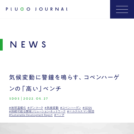
NEWS
気候変動に警鐘を鳴らす、コペンハーゲ
ンの「高い」ベンチ
SDGS
|
2022.05.27
#地球温暖化
#デンマーク
#気候変動
#コペンハーゲン
#SDSN
#持続可能な開発ソリューション・ネットワーク
#ベルテルスマン財団
#Sustainable Development Report
#ベンチ