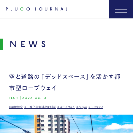
NEWS
空と道路の「デッドスペース」を活かす都
市型ロープウェイ
TECH
|
2022.04.13
#環境保全
#二酸化炭素排出量削減
#ロープウェイ
#Zappar
#モビリティ