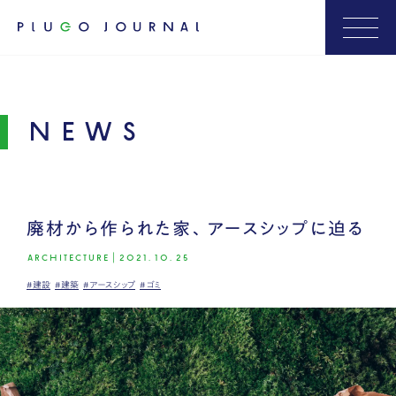
NEWS
廃材から作られた家、アースシップに迫る
ARCHITECTURE
|
2021.10.25
#建設
#建築
#アースシップ
#ゴミ