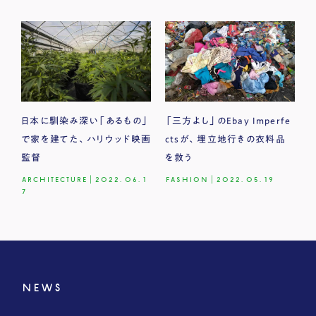
日本に馴染み深い「あるもの」
「三方よし」のEbay Imperfe
で家を建てた、ハリウッド映画
ctsが、埋立地行きの衣料品
監督
を救う
ARCHITECTURE
|
2022.06.1
FASHION
|
2022.05.19
7
NEWS