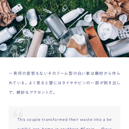
一見何の変哲もないそのドーム型の白い家は廃材から作ら
れている。よく見ると壁にはタイヤやビンの一部が剥き出し
で、絶妙なアクセントだ。
This couple transformed their waste into a be
autiful eco-home in southern
#Spain
–
@eur