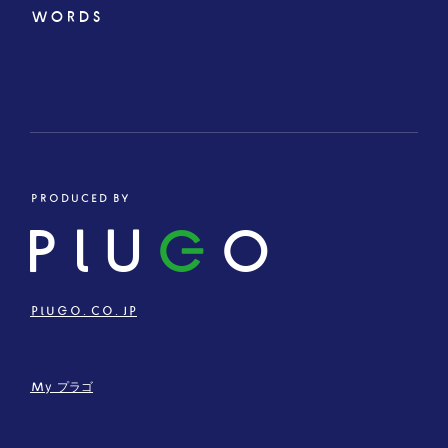
WORDS
PRODUCED BY
PLU
G
O
PLUGO.CO.JP
My プラゴ