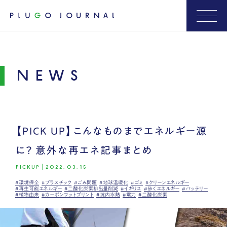
NEWS
【PICK UP】こんなものまでエネルギー源
に？ 意外な再エネ記事まとめ
PICKUP
|
2022.03.15
#環境保全
#プラスチック
#ごみ問題
#地球温暖化
#ゴミ
#クリーンエネルギー
#再生可能エネルギー
#二酸化炭素排出量削減
#イギリス
#歩くエネルギー
#バッテリー
#植物由来
#カーボンフットプリント
#坑内水熱
#電力
#二酸化炭素