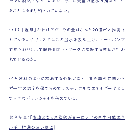
次々に廃坑となっているが、そこに大量の温水が溜まってい
ることはあまり知られていない。
つまり「温泉」なわけだが、その量はなんと20億㎥と推測さ
れている。イギリスではこの温水を汲み上げ、ヒートポンプ
で熱を取り出して暖房用ネットワークに接続する試みが行わ
れているのだ。
化石燃料のように枯渇する心配がなく、また季節に関わら
ず一定の温度を保てるのでサステナブルなエネルギー源とし
て大きなポテンシャルを秘めている。
参考記事：「
廃墟となった炭鉱がヨーロッパの再生可能エネ
ルギー推進の追い風に
」